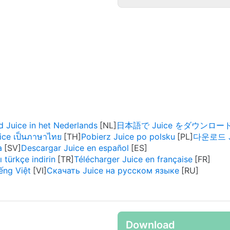
 Juice in het Nederlands
日本語で Juice をダウンロー
ice เป็นภาษาไทย
Pobierz Juice po polsku
다운로드 J
a
Descargar Juice en español
 türkçe indirin
Télécharger Juice en française
ếng Việt
Скачать Juice на русском языке
Download