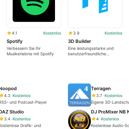
4.1
Kostenlos
3.9
Kostenlos
Spotify
3D Builder
Verbessern Sie Ihr
Eine leistungsstarke und
Musikerlebnis mit Spotify
benutzerfreundliche
Anwendung zur Erstellung
von 3D-Objekten
Noopod
Terragen
4.3
Kostenlos
3.7
Kostenlos
RSS- und Podcast-Player
Eigene 3D-Landscha
DAZ Studio
DJ ProMixer NB 
3.4
Kostenlos
4
Kostenlos
Kostenlose Grafik- und
Kostenlose Audio-So