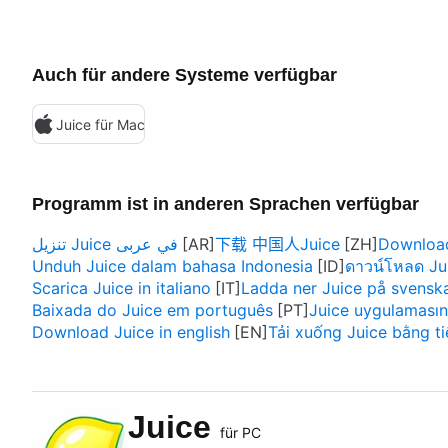
Auch für andere Systeme verfügbar
Juice für Mac
Programm ist in anderen Sprachen verfügbar
تنزيل Juice في عربى
下载 中国人Juice
Download
Unduh Juice dalam bahasa Indonesia
ดาวน์โหลด Ju
Scarica Juice in italiano
Ladda ner Juice på svensk
Baixada do Juice em português
Juice uygulamasını
Download Juice in english
Tải xuống Juice bằng ti
Juice
für PC